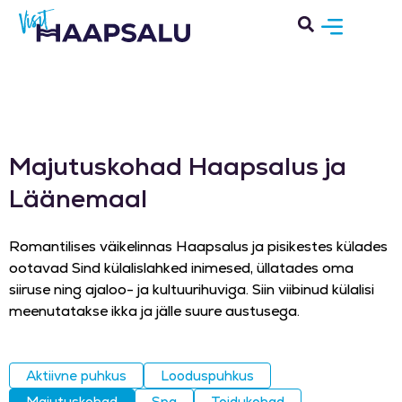
Majutuskohad Haapsalus ja
Läänemaal
Romantilises väikelinnas Haapsalus ja pisikestes külades
ootavad Sind külalislahked inimesed, üllatades oma
siiruse ning ajaloo- ja kultuurihuviga. Siin viibinud külalisi
meenutatakse ikka ja jälle suure austusega.
Aktiivne puhkus
Looduspuhkus
Majutuskohad
Spa
Toidukohad