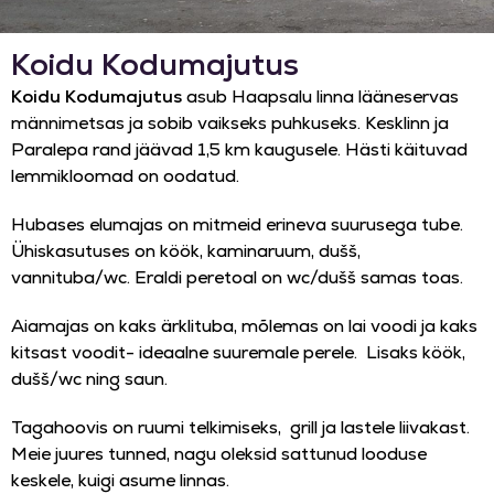
Koidu Kodumajutus
Koidu Kodumajutus
asub Haapsalu linna lääneservas
männimetsas ja sobib vaikseks puhkuseks. Kesklinn ja
Paralepa rand jäävad
1,5 km kaugusele
. Hästi käituvad
lemmikloomad on oodatud.
Hubases elumajas on mitmeid erineva suurusega tube.
Ühiskasutuses on köök, kaminaruum, dušš,
vannituba/wc. Eraldi peretoal on wc/dušš samas toas.
Aiamajas on kaks ärklituba, mõlemas on lai voodi ja kaks
kitsast voodit- ideaalne suuremale perele. Lisaks köök,
dušš/wc ning saun.
Tagahoovis on ruumi telkimiseks,
grill ja
lastele liivakast
.
Meie juures tunned, nagu oleksid sattunud looduse
keskele, kuigi asume linnas.