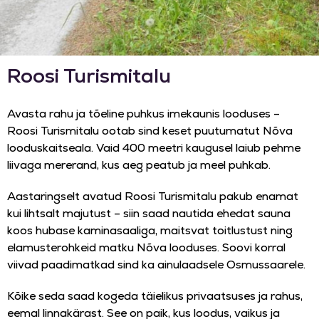
Roosi Turismitalu
Avasta rahu ja tõeline puhkus imekaunis looduses –
Roosi Turismitalu ootab sind keset puutumatut Nõva
looduskaitseala. Vaid 400 meetri kaugusel laiub pehme
liivaga mererand, kus aeg peatub ja meel puhkab.
Aastaringselt avatud Roosi Turismitalu pakub enamat
kui lihtsalt majutust – siin saad nautida ehedat sauna
koos hubase kaminasaaliga, maitsvat toitlustust ning
elamusterohkeid matku Nõva looduses. Soovi korral
viivad paadimatkad sind ka ainulaadsele Osmussaarele.
Kõike seda saad kogeda täielikus privaatsuses ja rahus,
eemal linnakärast. See on paik, kus loodus, vaikus ja