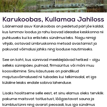
Karukoobas, Kullamaa Jahiloss
Läänemaal asuv Karukoobas on peidetud pärl jõe kaldal,
kus lummav loodus ja rahu loovad ideaalse keskkonna nii
puhkuseks kui ka erilisteks sündmusteks. Nagu nimigi
vihjab, ootavad ümbruskonna metsad avastamist ja
pakuvad võimalusi jahiks ning looduse nautimiseks.
See on koht, kus sünnivad meeldejäävad hetked – olgu
selleks sünnipäev, pulmad, firmaüritus või mõni muu
koosviibimine. Sinu käsutuses on paindlikud
majutusvõimalused nii tubades kui telkimisalal, et iga
külaline leiaks endale sobiva lahenduse.
Lisaks hoolitseme selle eest, et sinu elamus oleks terviklik:
pakume maitsvat toitlustust, lõõgastavat sauna ja
kümblustünni ning avarat peosaali, kus iga sündmus