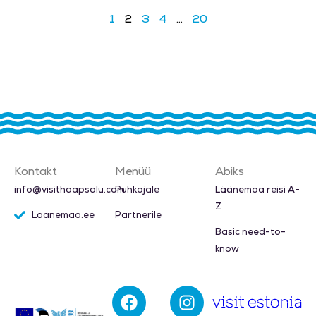
1
2
3
4
…
20
Kontakt
Menüü
Abiks
info@visithaapsalu.com
Puhkajale
Läänemaa reisi A-
Z
Laanemaa.ee
Partnerile
Basic need-to-
know