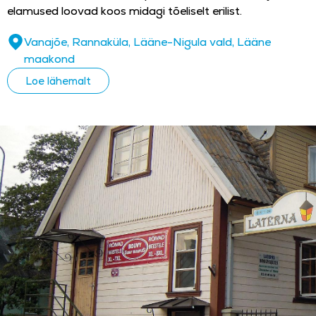
elamused loovad koos midagi tõeliselt erilist.
Vanajõe, Rannaküla, Lääne-Nigula vald, Lääne
maakond
Loe lähemalt