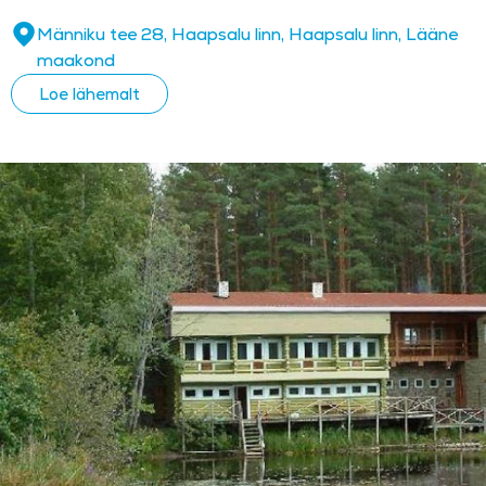
Männiku tee 28, Haapsalu linn, Haapsalu linn, Lääne
maakond
Loe lähemalt