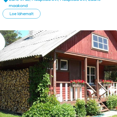
maakond
Loe lähemalt