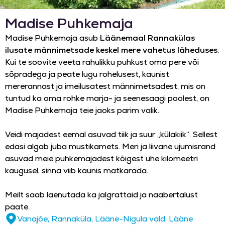
Madise Puhkemaja
Madise Puhkemaja asub
Läänemaal Rannakülas
ilusate männimetsade keskel mere vahetus läheduses
.
Kui te soovite veeta rahulikku puhkust oma pere või
sõpradega ja peate lugu rohelusest, kaunist
mererannast ja imeilusatest männimetsadest, mis on
tuntud ka oma rohke marja- ja seenesaagi poolest, on
Madise Puhkemaja teie jaoks parim valik.
Veidi majadest eemal asuvad tiik ja suur „külakiik“. Sellest
edasi algab juba mustikamets. Meri ja liivane ujumisrand
asuvad meie puhkemajadest kõigest ühe kilomeetri
kaugusel, sinna viib kaunis matkarada.
Meilt saab laenutada ka jalgrattaid ja naabertalust
paate.
Vanajõe, Rannaküla, Lääne-Nigula vald, Lääne