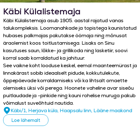
Käbi Külalistemaja
Käbi Külalistemaja asub 1905. aastal rajatud vanas
talukompleksis. Loomanahkade ja topistega kaunistatud
hubases palkmajas pakutakse öömaja ning mõnusat
äraolemist koos toitlustamisega. Lisaks on Sinu
kasutuses saun, lõkke- ja grillikoda ning lasketiir, soovi
korral saab korraldatud ka jahituur.
See vaikne koht looduse keskel, eemal maanteemürast ja
linnakärast sobib ideaalselt pidude, kokkutulekute,
õppepäevade korraldamiseks või ka lihtsalt omaette
olemiseks üksi või perega. Hoonete vaheline avar siseõu
puitlaudade ja -pinkide ning kauni rohelise muruga pakub
võimalust suveõhtuid nautida.
Käbi/1, Herjava küla, Haapsalu linn, Lääne maakond
Loe lähemalt