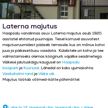
Laterna majutus
Haapsalu vanalinnas asuv Laterna majutus asub 1920.
aastatel ehitatud puumajas. Teisel korrusel asuvatest
majutusruumidest pääseb terrassile, kus on mõnus kohvi
juua ja päikesetõusu vaadata. Külalistele on kohvi ja tee
valmistamiseks olemas kööginurk vajalike seadmetega.
Väikese jalutuskäigu kaugusel on
Haapsalu
lossipark
ja
Kuursaal
. Lähedal on kaks ujumiskohta:
Vasikaholmi rand
ja
Väike viik
.
Majutus töötab võtmed-kätte põhimõttel.
Lahe tn 12, Haapsalu linn, Haapsalu linn, Lääne