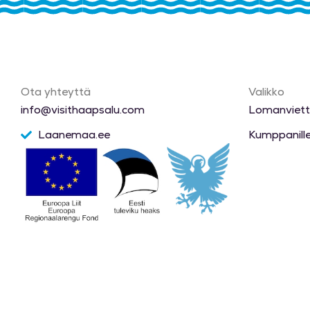
Ota yhteyttä​
Valikko
info@visithaapsalu.com
Lomanviettä
Laanemaa.ee
Kumppanill