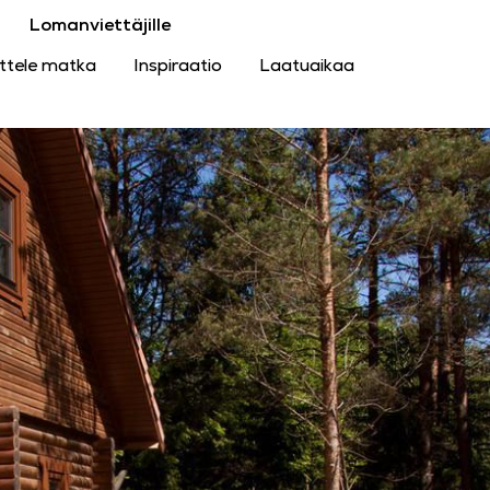
Lomanviettäjille
ttele matka
Inspiraatio
Laatuaikaa