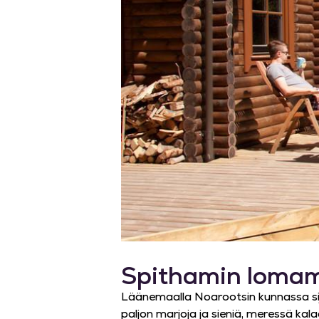
Spithamin lomam
Läänemaalla Noarootsin kunnassa sij
paljon marjoja ja sieniä, meressä kala