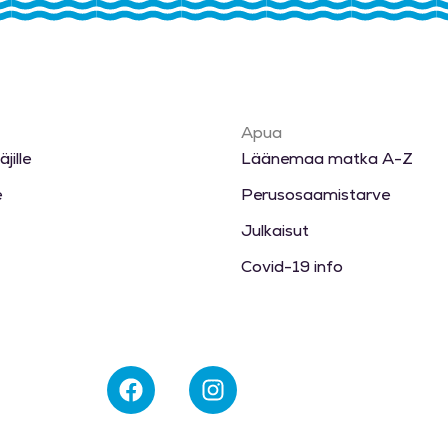
Apua
jille
Läänemaa matka A-Z
e
Perusosaamistarve
Julkaisut
Covid-19 info