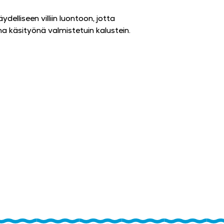
elliseen villiin luontoon, jotta
ena käsityönä valmistetuin kalustein.