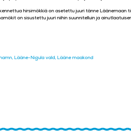
kennettua hirsimökkiä on asetettu juuri tänne Läänemaan täyd
amökit on sisustettu juuri niihin suunnitelluin ja ainutlaatuis
pithamn, Lääne-Nigula vald, Lääne maakond