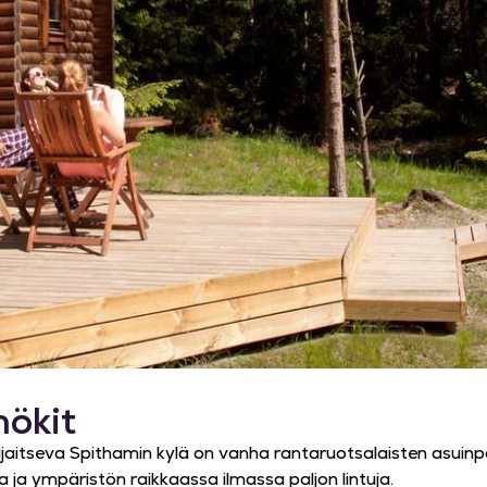
ökit
aitseva Spithamin kylä on vanha rantaruotsalaisten asuinp
a ja ympäristön raikkaassa ilmassa paljon lintuja.