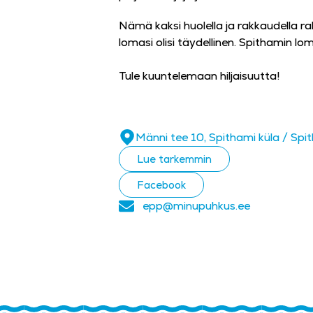
Nämä kaksi huolella ja rakkaudella ra
lomasi olisi täydellinen. Spithamin lom
Tule kuuntelemaan hiljaisuutta!
Männi tee 10, Spithami küla / S
Lue tarkemmin
Facebook
epp@minupuhkus.ee