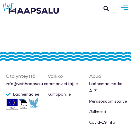
Ota yhteyttä​
Valikko
Apua
info@visithaapsalu.com
Lomanviettäjille
Läänemaa matka
A-Z
Laanemaa.ee
Kumppanille
Perusosaamistarve
Julkaisut
Covid-19 info